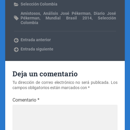
Selección Colombia
Amistosos
,
Análisis José Pékerman
,
Diario José
Pékerman
,
Mundial Brasil 2014
,
Selección
Colombia
Entrada anterior
Entrada siguiente
Deja un comentario
Tu dirección de correo electrónico no será publicada.
Los
campos obligatorios están marcados con
*
Comentario
*