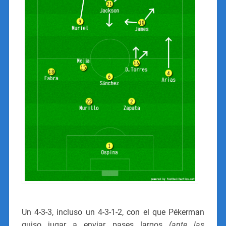
Un 4-3-3, incluso un 4-3-1-2, con el que Pékerman
quiso jugar a enviar pases largos
(ante las