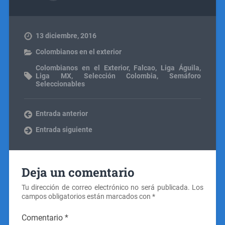
13 diciembre, 2016
Colombianos en el exterior
Colombianos en el Exterior
,
Falcao
,
Liga Águila
,
Liga MX
,
Selección Colombia
,
Semáforo
Seleccionables
Entrada anterior
Entrada siguiente
Deja un comentario
Tu dirección de correo electrónico no será publicada.
Los
campos obligatorios están marcados con
*
Comentario
*