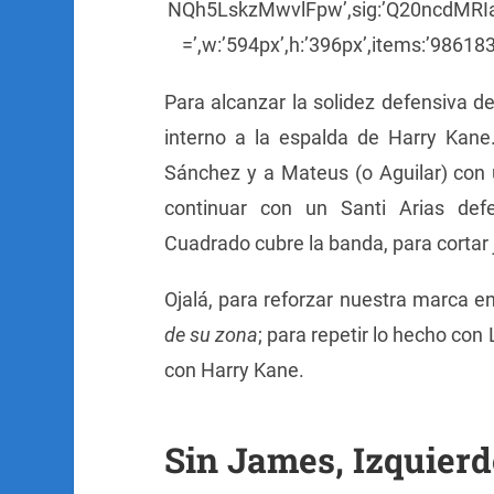
NQh5LskzMwvlFpw’,sig:’Q20ncdM
=’,w:’594px’,h:’396px’,items:’98618366
Para alcanzar la solidez defensiva d
interno a la espalda de Harry Ka
Sánchez y a Mateus (o Aguilar) con 
continuar con un Santi Arias def
Cuadrado cubre la banda, para cortar 
Ojalá, para reforzar nuestra marca e
de su zona
; para repetir lo hecho co
con Harry Kane.
Sin James, Izquierd