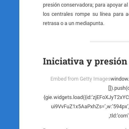
presión conservadora; para apoyar al
los centrales rompe su línea para 
retrasa o a un mediapunta.
Iniciativa y presión
Embed from Getty Images
window.g
[]).push(
{gie.widgets.load({id:’zjEFoXJyT2xY
ui9VvFuZ1x5AaPxhZs=’,w:’594px’,h
,tld:’com’