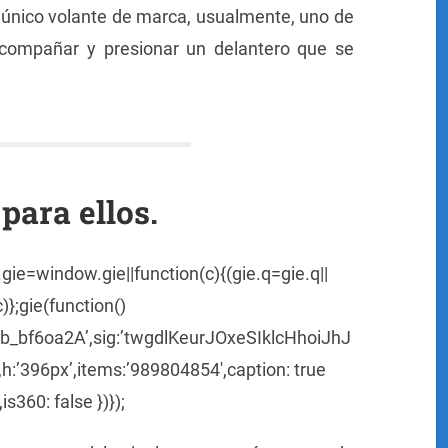
 único volante de marca, usualmente, uno de
acompañar y presionar un delantero que se
 para ellos.
ie=window.gie||function(c){(gie.q=gie.q||
c)};gie(function()
Cb_bf6oa2A’,sig:’twgdlKeurJOxeSIklcHhoiJhJ
:’396px’,items:’989804854′,caption: true
,is360: false })});