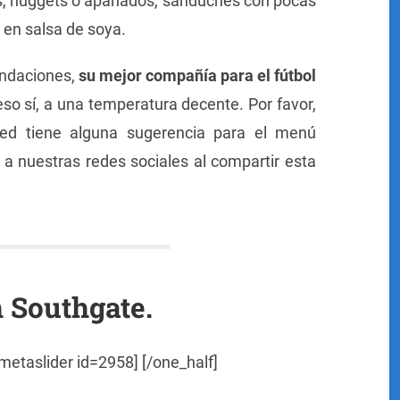
, nuggets o apanados, sánduches con pocas
 en salsa de soya.
endaciones,
su mejor compañía para el fútbol
eso sí, a una temperatura decente. Por favor,
ted tiene alguna sugerencia para el menú
a a nuestras redes sociales al compartir esta
h Southgate.
metaslider id=2958] [/one_half]