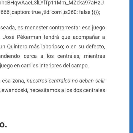
RIahcBHqwAaeL3lLYlTp11Mm_MZcka97aHzU
6′,caption: true ,tld:’com’,is360: false })});
eseada, es menester contrarrestar ese juego
ne. José Pékerman tendrá que acompañar a
un Quintero más laborioso; o en su defecto,
endiendo cerca a los centrales, mientras
juego en carriles interiores del campo.
n esa zona,
nuestros centrales no deban salir
n Lewandoski, necesitamos a los dos centrales
o.