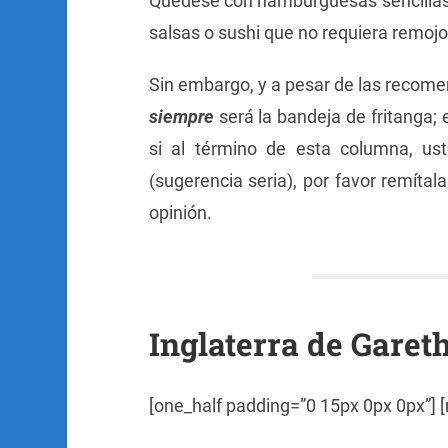
Quédese con hamburguesas sencillas
salsas o sushi que no requiera remojo
Sin embargo, y a pesar de las recom
siempre
será la bandeja de fritanga; 
si al término de esta columna, us
(sugerencia seria), por favor remítal
opinión.
Inglaterra de Garet
[one_half padding=”0 15px 0px 0px”] [