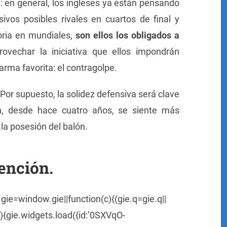
 en general, los ingleses ya están pensando
sivos posibles rivales en cuartos de final y
oria en mundiales,
son ellos los obligados a
vechar la iniciativa que ellos impondrán
rma favorita: el contragolpe.
Por supuesto, la solidez defensiva será clave
ón, desde hace cuatro años, se siente más
a posesión del balón.
ención.
ie=window.gie||function(c){(gie.q=gie.q||
n(){gie.widgets.load({id:’0SXVqO-