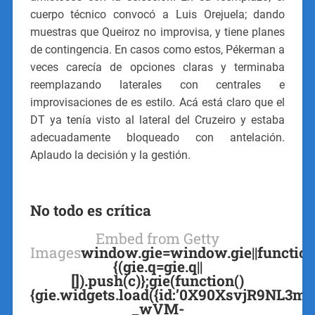
cuerpo técnico convocó a Luis Orejuela; dando
muestras que Queiroz no improvisa, y tiene planes
de contingencia. En casos como estos, Pékerman a
veces carecía de opciones claras y terminaba
reemplazando laterales con centrales e
improvisaciones de es estilo. Acá está claro que el
DT ya tenía visto al lateral del Cruzeiro y estaba
adecuadamente bloqueado con antelación.
Aplaudo la decisión y la gestión.
No todo es crítica
Embed from Getty
Images
window.gie=window.gie||function
{(gie.q=gie.q||
[]).push(c)};gie(function()
{gie.widgets.load({id:’0X90XsvjR9NL3m
_wVM-