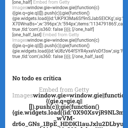
[one_half]
Embed from Getty
Images
window.gie=window.gie||function(c)
{(gie.q=gie.q||[]).push(c)};gie(function()
{gie.widgets.load({id:’UKPX3Ma6Sf9nSJabSEICKg’,si
X70WnaBs=’,w:’396px’,h:’594px’,items:’1134791865′,capti
true ,tld:’com’,is360: false })}); [/one_half]
[one_half_last]
Embed from Getty
Images
window.gie=window.gie||function(c)
{(gie.q=gie.q||[]).push(c)};gie(function()
{gie.widgets.load({id:’eU8zV64fSYR4yxeVoDf3sw’,sig:’
true ,tld:’com’,is360: false })}); [/one_half_last]
No todo es crítica
Embed from Getty
Images
window.gie=window.gie||function
{(gie.q=gie.q||
[]).push(c)};gie(function()
{gie.widgets.load({id:’0X90XsvjR9NL3m
_wVM-
dr6o_GNs_1BpE_HDDKl1auJxlu2DLbyul_7E=