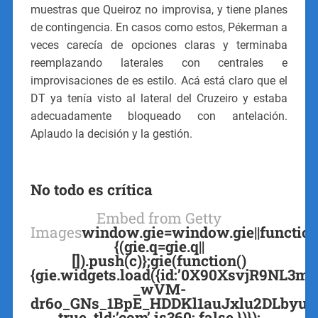
muestras que Queiroz no improvisa, y tiene planes
de contingencia. En casos como estos, Pékerman a
veces carecía de opciones claras y terminaba
reemplazando laterales con centrales e
improvisaciones de es estilo. Acá está claro que el
DT ya tenía visto al lateral del Cruzeiro y estaba
adecuadamente bloqueado con antelación.
Aplaudo la decisión y la gestión.
No todo es crítica
Embed from Getty
Images
window.gie=window.gie||function
{(gie.q=gie.q||
[]).push(c)};gie(function()
{gie.widgets.load({id:’0X90XsvjR9NL3m
_wVM-
dr6o_GNs_1BpE_HDDKl1auJxlu2DLbyul_7E=
true ,tld:’com’,is360: false })});