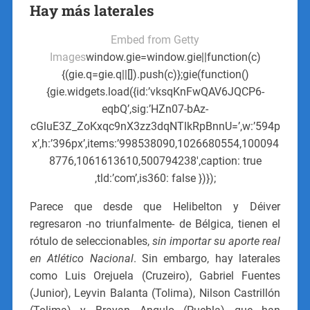
Hay más laterales
Embed from Getty
Images
window.gie=window.gie||function(c)
{(gie.q=gie.q||[]).push(c)};gie(function()
{gie.widgets.load({id:’vksqKnFwQAV6JQCP6-
eqbQ’,sig:’HZn07-bAz-
cGluE3Z_ZoKxqc9nX3zz3dqNTlkRpBnnU=’,w:’594p
x’,h:’396px’,items:’998538090,1026680554,100094
8776,1061613610,500794238′,caption: true
,tld:’com’,is360: false })});
Parece que desde que Helibelton y Déiver
regresaron -no triunfalmente- de Bélgica, tienen el
rótulo de seleccionables,
sin importar su aporte real
en Atlético Nacional
. Sin embargo, hay laterales
como Luis Orejuela (Cruzeiro), Gabriel Fuentes
(Junior), Leyvin Balanta (Tolima), Nilson Castrillón