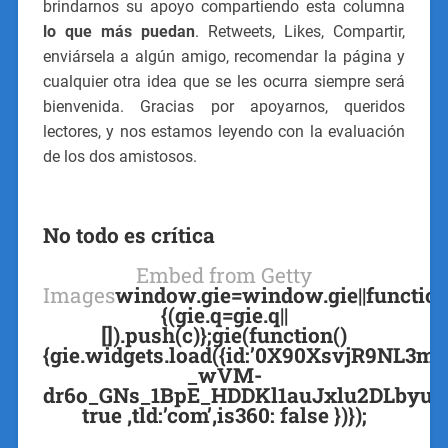
brindarnos su apoyo compartiendo esta columna
lo que más puedan
. Retweets, Likes, Compartir,
enviársela a algún amigo, recomendar la página y
cualquier otra idea que se les ocurra siempre será
bienvenida. Gracias por apoyarnos, queridos
lectores, y nos estamos leyendo con la evaluación
de los dos amistosos.
No todo es crítica
Embed from Getty
Images
window.gie=window.gie||function
{(gie.q=gie.q||
[]).push(c)};gie(function()
{gie.widgets.load({id:’0X90XsvjR9NL3m
_wVM-
dr6o_GNs_1BpE_HDDKl1auJxlu2DLbyul_7E=
true ,tld:’com’,is360: false })});