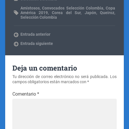
Amistosos
,
Convocados Selección Colombia
,
Copa
América 2019
,
Corea del Sur
,
Japón
,
Queiroz
,
Selección Colombia
Entrada anterior
Entrada siguiente
Deja un comentario
Tu dirección de correo electrónico no será publicada.
Los
campos obligatorios están marcados con
*
Comentario
*