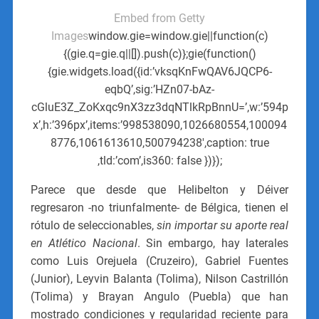
Embed from Getty
Images
window.gie=window.gie||function(c)
{(gie.q=gie.q||[]).push(c)};gie(function()
{gie.widgets.load({id:’vksqKnFwQAV6JQCP6-
eqbQ’,sig:’HZn07-bAz-
cGluE3Z_ZoKxqc9nX3zz3dqNTlkRpBnnU=’,w:’594p
x’,h:’396px’,items:’998538090,1026680554,100094
8776,1061613610,500794238′,caption: true
,tld:’com’,is360: false })});
Parece que desde que Helibelton y Déiver
regresaron -no triunfalmente- de Bélgica, tienen el
rótulo de seleccionables,
sin importar su aporte real
en Atlético Nacional
. Sin embargo, hay laterales
como Luis Orejuela (Cruzeiro), Gabriel Fuentes
(Junior), Leyvin Balanta (Tolima), Nilson Castrillón
(Tolima) y Brayan Angulo (Puebla) que han
mostrado condiciones y regularidad reciente para