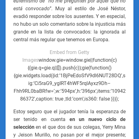
eufemismo de “no me pregunten por aquel que no
está convocado”
. Muy al estilo de José Néstor,
evadió responder sobre los ausentes. Y en especial,
no hubo un solo comentario sobre la injusticia más
grande en la lista de convocados: la ignorada al
central más regular que tenemos en Europa.
Embed from Getty
Images
window.gie=window.gie||function(c)
{(gie.q=gie.q||[]).push(c)};gie(function()
{gie.widgets.load({id:’1BjPeEdoSfV9dl6NUT28DQ’,s
ig:’Ci5raG9_ygIRT4hWF5rqlAyxz9Dh–
Fhh9RL0baBRfw=’,w:’594px’,h:’396px’,items:’10942
86372′,caption: true ,tld:’com’,is360: false })});
Estoy seguro que el jugador tenía la esperanza de
ser tenido en cuenta
en un nuevo ciclo de
selección
en el que dos de sus colegas, Yerry Mina
y Jeison Murillo, no pasan por el mejor presente;