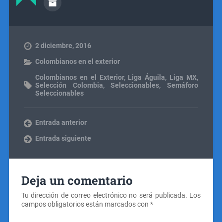
2 diciembre, 2016
Colombianos en el exterior
Colombianos en el Exterior
,
Liga Águila
,
Liga MX
,
Selección Colombia
,
Seleccionables
,
Semáforo
Seleccionables
Entrada anterior
Entrada siguiente
Deja un comentario
Tu dirección de correo electrónico no será publicada.
Los
campos obligatorios están marcados con
*