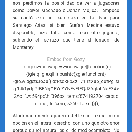
nos perdimos la posibilidad de ver a jugadores
como Déiver Machado o Johan Mojica. Tampoco
se contó con un reemplazo en la lista para
Santiago Arias; si bien Stefan Medina estuvo
disponible, hizo falta contar con otro jugador,
sabiendo el rechazo que tiene el jugador de
Monterrey.
Embed from Getty
Images
window.gie=window.gie||function(c)
{(gie.q=gie.q||[]).push(c)};gie(function()
{gie.widgets.load({id:’ksqkFbZzT711zXub_d0fPg’,si
g:’bik1ydpPtBENgGEYcZYNFvFlEQJZYgIotiNaF3Av
2Ao=’,w:’594px’,h:’396px’,items:’874192704′,captio
n: true ,tld:’com’,is360: false })});
Afortunadamente apareció Jefferson Lerma como
opción en el lateral derecho; con uno que otro error
porque su rol natural es el de mediocampista. No