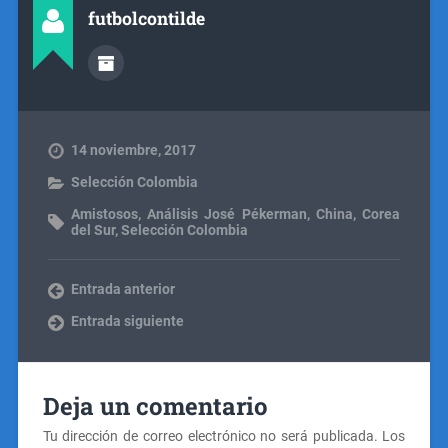
futbolcontilde
14 noviembre, 2017
Selección Colombia
Amistosos
,
Análisis José Pékerman
,
China
,
Corea
del Sur
,
Selección Colombia
Entrada anterior
Entrada siguiente
Deja un comentario
Tu dirección de correo electrónico no será publicada.
Los