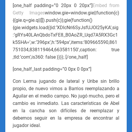
[one_half padding=”0 20px 0 20px”]
Embed from
Getty Images
window.gie=window.gie||function(c)
{(gie.q=gie.q||[]).push(c)};gie(function()
{gie.widgets.load({id:’XDlcNri6SyJsfUJOI25yKA’,sig
:’gRYs40LAnQbdoTxFE8_B0AoZR_Uqd7A5RX3Gc1
k5SHA=’,w:’396px’,h:’594px’,items:’809665590,861
751034,838119464,663581150′,caption: true
,tld:’com’,is360: false })}); [/one_half]
[one_half_last padding=”0 0px 0 0px”]
Con Lerma jugando de lateral y Uribe sin brillo
propio, de nuevo vimos a Barrios reemplazando a
Aguilar en el medio campo. No jugó mucho, pero el
cambio es inmediato. Las características de Abel
en la cancha son difíciles de reemplazar y
debemos seguir en la empresa de encontrar al
jugador ideal.