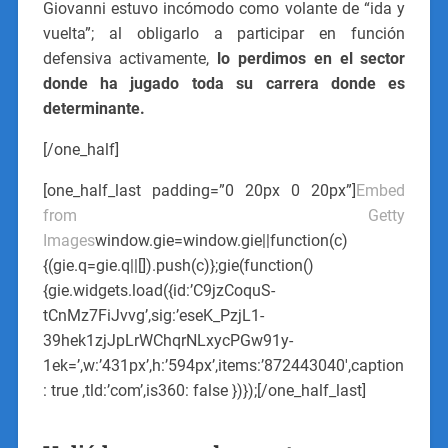
Giovanni estuvo incómodo como volante de “ida y
vuelta”; al obligarlo a participar en función
defensiva activamente,
lo perdimos en el sector
donde ha jugado toda su carrera donde es
determinante.
[/one_half]
[one_half_last padding=”0 20px 0 20px”]
Embed
from Getty
Images
window.gie=window.gie||function(c)
{(gie.q=gie.q||[]).push(c)};gie(function()
{gie.widgets.load({id:’C9jzCoquS-
tCnMz7FiJvvg’,sig:’eseK_PzjL1-
39hek1zjJpLrWChqrNLxycPGw91y-
1ek=’,w:’431px’,h:’594px’,items:’872443040′,caption
: true ,tld:’com’,is360: false })});[/one_half_last]