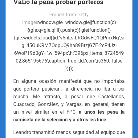
Valió la pena probar porteros
Embed from Getty
Images
window.gie=window.gie||function(c)
{(gie.q=gie.q||[]).push(c)};gie(function()
{gie.widgets.load({id:’v5riLsrbRGdwFQ1QPnrxNg’,si
g:’45OuKRM7OdpUQ9ha89BtzjG7F-2cP4Jz-
6WoP19d0gY=’,w:’594px’,h:’396px’,items:’8724549
02,865195676′,caption: true ,tld:’com’,is360: false
})});
En alguna ocasión manifesté que no importaba
qué portero pusieran, la diferencia no iba a ser
mucha. Me retracto, a pesar que Castellanos,
Cuadrado, González, y Vargas, en general, tienen
un nivel similar en el FPC,
a unos les pesa la
camiseta de la selección y a otros les luce.
Leandro transmitió menos seguridad al equipo que