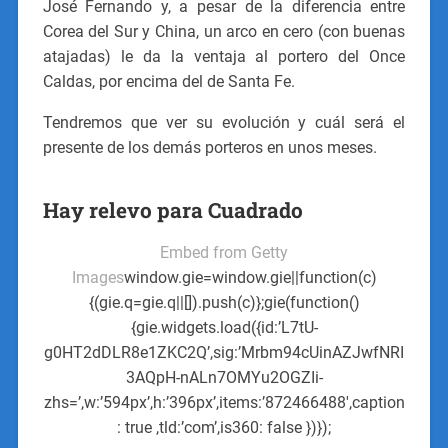
José Fernando y, a pesar de la diferencia entre
Corea del Sur y China, un arco en cero (con buenas
atajadas) le da la ventaja al portero del Once
Caldas, por encima del de Santa Fe.
Tendremos que ver su evolución y cuál será el
presente de los demás porteros en unos meses.
Hay relevo para Cuadrado
Embed from Getty
Images
window.gie=window.gie||function(c)
{(gie.q=gie.q||[]).push(c)};gie(function()
{gie.widgets.load({id:’L7tU-
g0HT2dDLR8e1ZKC2Q’,sig:’Mrbm94cUinAZJwfNRI
3AQpH-nALn7OMYu2OGZIi-
zhs=’,w:’594px’,h:’396px’,items:’872466488′,caption
: true ,tld:’com’,is360: false })});