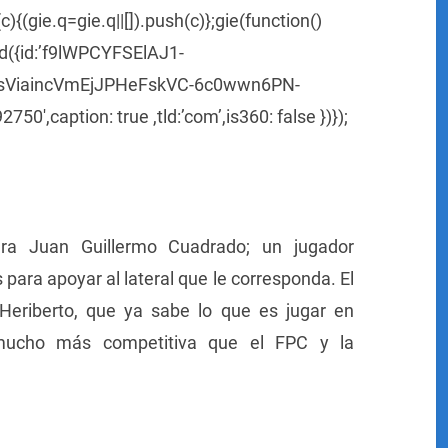
{(gie.q=gie.q||[]).push(c)};gie(function()
ad({id:’f9lWPCYFSElAJ1-
sViaincVmEjJPHeFskVC-6c0wwn6PN-
50′,caption: true ,tld:’com’,is360: false })});
ra Juan Guillermo Cuadrado; un jugador
para apoyar al lateral que le corresponda. El
 Heriberto, que ya sabe lo que es jugar en
 mucho más competitiva que el FPC y la