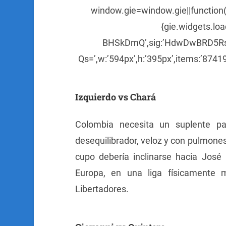
window.gie=window.gie||function(c)
{gie.widgets.lo
BHSkDmQ’,sig:’HdwDwBRD5R
Qs=’,w:’594px’,h:’395px’,items:’8741927
Izquierdo vs Chará
Colombia necesita un suplente pa
desequilibrador, veloz y con pulmones 
cupo debería inclinarse hacia José
Europa, en una liga físicamente
Libertadores.