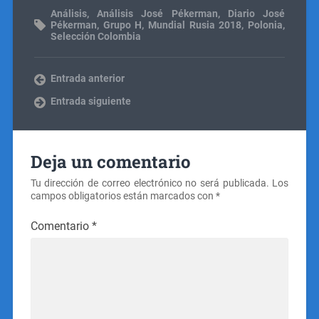
Análisis
,
Análisis José Pékerman
,
Diario José
Pékerman
,
Grupo H
,
Mundial Rusia 2018
,
Polonia
,
Selección Colombia
Entrada anterior
Entrada siguiente
Deja un comentario
Tu dirección de correo electrónico no será publicada.
Los
campos obligatorios están marcados con
*
Comentario
*