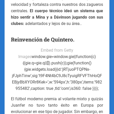
velocidad y fortaleza contra nuestros dos zagueros
centrales.
El cuerpo técnico ideó un sistema que
hizo sentir a Mina y a Dávinson jugando con sus
clubes:
adelantados y lejos de su área..
Reinvención de Quintero.
Embed from Getty
Images
window.gie=window.gie||function(c)
{(gie.q=gie.q||[]).push(c)};gie(function()
{gie.widgets.load({id:’jRTjuoPTQPNx-
jFJphTinw’,sig:’t9F4Nt4bC9J8cTyuigRFVFThHoQF
EBjyBbXYORr8Kek=’,w:’594px’,h:’380px’,items:’982
955482′,caption: true ,tld:’com’,is360: false })});
El fútbol moderno premia al volante mixto y quizás
Juanfer no tuvo tanto éxito en Europa por
evolucionar en ese tipo de jugador. Sin embargo, en