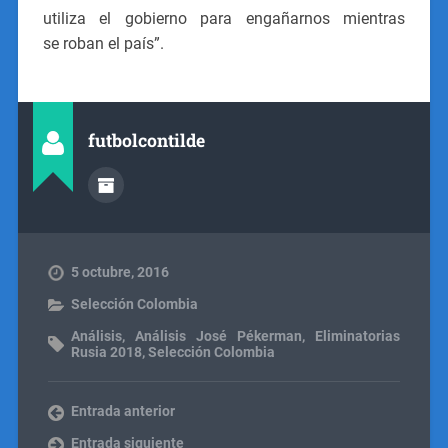
utiliza el gobierno para engañarnos mientras
se roban el país”.
futbolcontilde
5 octubre, 2016
Selección Colombia
Análisis
,
Análisis José Pékerman
,
Eliminatorias
Rusia 2018
,
Selección Colombia
Entrada anterior
Entrada siguiente