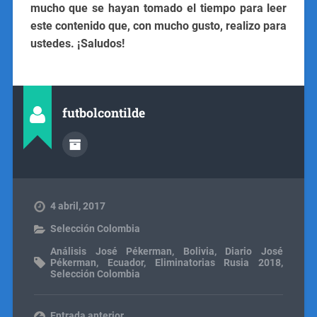
mucho que se hayan tomado el tiempo para leer
este contenido que, con mucho gusto, realizo para
ustedes. ¡Saludos!
futbolcontilde
4 abril, 2017
Selección Colombia
Análisis José Pékerman
,
Bolivia
,
Diario José
Pékerman
,
Ecuador
,
Eliminatorias Rusia 2018
,
Selección Colombia
Entrada anterior