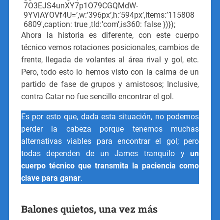
7O3EJS4unXY7p1O79CGQMdW-
9YViAYOVf4U=’,w:’396px’,h:’594px’,items:’115808
6809′,caption: true ,tld:’com’,is360: false })});
Ahora la historia es diferente, con este cuerpo
técnico vemos rotaciones posicionales, cambios de
frente, llegada de volantes al área rival y gol, etc.
Pero, todo esto lo hemos visto con la calma de un
partido de fase de grupos y amistosos; Inclusive,
contra Catar no fue sencillo encontrar el gol.
Es por esto que, dada esta situación, no podemos
perder la cabeza porque tenemos muchas
alternativas viables para encontrar el gol; pero
todas dependen de un James tranquilo y
un
cuerpo técnico que transmita la paciencia como
clave para ganar
.
Balones quietos, una vez más