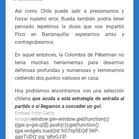
Así como Chile puede salir a presionarnos y
forzar nuestro error, Rueda también podría tener
pensado repetirnos la dosis que nos impartió
Pizzi en Barranquilla:
esperarnos atrás y
contragolpearnos
.
En aquel entonces, la Colombia de Pékerman no
tenía muchas herramientas para desarmar
defensas profundas y numerosas y terminamos
cediendo dos puntos valiosos en casa.
Hoy podríamos encontrarnos con una selección
chilena
que acuda a esta estrategia de entrada al
partido o si llegamos a conceder un gol
.
Embed from Getty
Images
window.gie=window.gie||function(c)
{(gie.q=gie.q||[]).push(c)};gie(function()
{gie.widgets.load({id:’hO7IqI5EQiF36P-
ggnTUDQ’,sig:’qRxOJ3f-