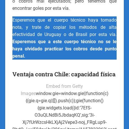
o cobros mal ejecutados; pero tenemos que
encontrar goles por esta vía.
Esperemos que el cuerpo técnico haya tomado
nota, y trate de copiar los métodos de alta
efectividad de Uruguay o de Brasil por esta vía.
Esperemos que a este cuerpo técnico no se le
haya olvidado practicar los cobros desde punto
penal.
Ventaja contra Chile: capacidad física
Embed from Getty
Images
window.gie=window.gie||function(c)
{(gie.q=gie.q||[]).push(c)};gie(function()
{gie.widgets.load({id:’7EfS-
O3uQLNdBi5JbdaqKQ’,sig:’3i-
Xj7fUrWzcsHkLXjAj2Vepe3-noj_FRgLup9-