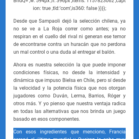
BhdQ=’,w:’594px’,h:’396px’,items:’1157823062′,capt
ion: true ,tld:’com’,is360: false })});
Desde que Sampaoli dejó la selección chilena, ya
no se ve a La Roja correr como antes; ya no
respiran en el cuello del rival ni generan ese temor
de encontrarse contra un huracán que no perdona
un mal control o una duda al entregar el balón.
Ahora es nuestra selección la que puede imponer
condiciones físicas, no desde la intensidad y
dinámica que impuso Bielsa en Chile, pero sí desde
la velocidad y la potencia física que nos otorgan
jugadores como Duván, Lerma, Barrios, Róger y
otros más. Y yo pienso que nuestra ventaja radica
en todas las alternativas que nos brinda un juego
basado en esos componentes.
Con esos ingredientes que menciono, Francia