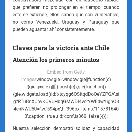
que prefieren no prolongar en el tiempo; cuando
este se extiende, ellos saben que son vulnerables,
no como Venezuela, Uruguay y Paraguay que
pueden aguantar ahí consistentemente.
Claves para la victoria ante Chile
Atención los primeros minutos
Embed from Getty
Images
window.gie=window.gie||function(c)
{(gie.q=gie.q||[]).push(c)};gie(function()
{gie.widgets.load({id:’xtcyqg6QSitqdDoOeYZPGA’,si
g:’RTuBnXCavKQVUHbqGMWDl4w2YWEdwYighO8
4enNWU5U=’,w:’594px’,h:’396px’,items:’115781640
0′,caption: true ,tld:’com’,is360: false })});
Nuestra selección demostró solidez y capacidad