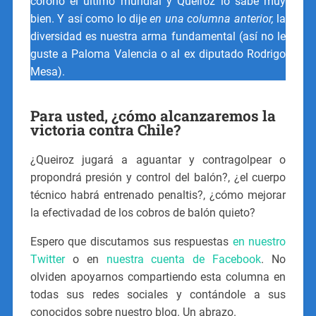
coronó el último mundial y Queiroz lo sabe muy
bien. Y así como lo dije
en una columna anterior,
la
diversidad es nuestra arma fundamental (así no le
guste a Paloma Valencia o al ex diputado Rodrigo
Mesa).
Para usted, ¿cómo alcanzaremos la
victoria contra Chile?
¿Queiroz jugará a aguantar y contragolpear o
propondrá presión y control del balón?, ¿el cuerpo
técnico habrá entrenado penaltis?, ¿cómo mejorar
la efectivadad de los cobros de balón quieto?
Espero que discutamos sus respuestas
en nuestro
Twitter
o en
nuestra cuenta de Facebook
. No
olviden apoyarnos compartiendo esta columna en
todas sus redes sociales y contándole a sus
conocidos sobre nuestro blog. Un abrazo.