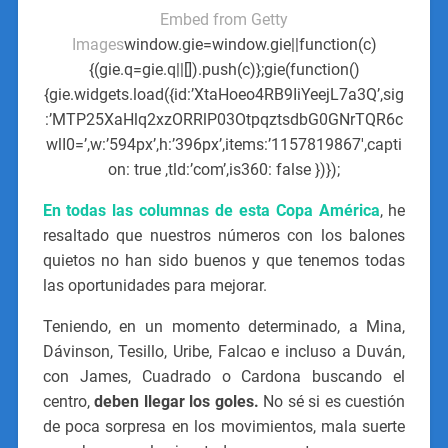
Embed from Getty
Images
window.gie=window.gie||function(c)
{(gie.q=gie.q||[]).push(c)};gie(function()
{gie.widgets.load({id:’XtaHoeo4RB9IiYeejL7a3Q’,sig
:’MTP25XaHlq2xzORRlP03OtpqztsdbG0GNrTQR6c
wlI0=’,w:’594px’,h:’396px’,items:’1157819867′,capti
on: true ,tld:’com’,is360: false })});
En todas las columnas de esta Copa América
, he
resaltado que nuestros números con los balones
quietos no han sido buenos y que tenemos todas
las oportunidades para mejorar.
Teniendo, en un momento determinado, a Mina,
Dávinson, Tesillo, Uribe, Falcao e incluso a Duván,
con James, Cuadrado o Cardona buscando el
centro,
deben llegar los goles.
No sé si es cuestión
de poca sorpresa en los movimientos, mala suerte