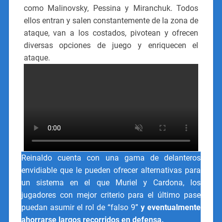
como Malinovsky, Pessina y Miranchuk. Todos
ellos entran y salen constantemente de la zona de
ataque, van a los costados, pivotean y ofrecen
diversas opciones de juego y enriquecen el
ataque.
Reinaldo cuenta con una gama de delanteros
envidiable que le pueden ofrecer alternativas para
un sistema en el que Muriel y Cardona, los
jugadores con mejor criterio para el último pase
puedan asumir el rol de “falso 9”
y eventualmente
ahorrarse largos recorridos en defensa.