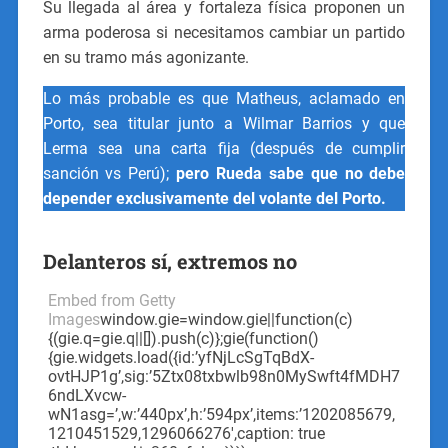
Su llegada al área y fortaleza física proponen un
arma poderosa si necesitamos cambiar un partido
en su tramo más agonizante.
Lo más probable es que Matheus, aclamado en
Porto, sea titular junto a Wilmar Barrios y que
Lerma sea una carta fija (después de cumplir
sanción vs Perú);
pero Rueda sabe que no debe
depender exclusivamente del volante del Porto.
Delanteros sí, extremos no
Embed from Getty
Images
window.gie=window.gie||function(c)
{(gie.q=gie.q||[]).push(c)};gie(function()
{gie.widgets.load({id:’yfNjLcSgTqBdX-
ovtHJP1g’,sig:’5Ztx08txbwlb98n0MySwft4fMDH7
6ndLXvcw-
wN1asg=’,w:’440px’,h:’594px’,items:’1202085679,
1210451529,1296066276′,caption: true