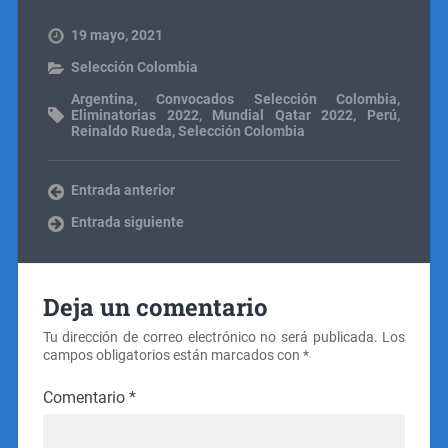
19 mayo, 2021
Selección Colombia
Argentina
,
Convocados Selección Colombia
,
Eliminatorias 2022
,
Mundial Qatar 2022
,
Perú
,
Reinaldo Rueda
,
Selección Colombia
Entrada anterior
Entrada siguiente
Deja un comentario
Tu dirección de correo electrónico no será publicada.
Los
campos obligatorios están marcados con
*
Comentario
*