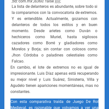
,tld:’com.mx’,is360: false })});
La lista de delanteros es abundante, sobre todo si
la comparamos con la convocatoria de extremos.
Y es entendible. Actualmente, gozamos con
delanteros de todos los estilos y en buen
momento. Desde arietes como Duván o
hechiceros como Muriel, hasta sigilosos
cazadores como Borré y gladiadores como
Morelos y Borja; sin contar con colosos como
Jhon Córdoba o paladines celestiales como
Falcao.
En cambio, el lote de extremos no es igual de
impresionante. Luis Díaz apenas está recuperando
su mejor nivel y Luis Suárez, Sinisterra, Villa y
Agudelo tienen apariciones momentáneas, mas no
constantes.
Con esta comparativa traída de Juego De Rol
Medieval, es razonable que volvamos a ver una