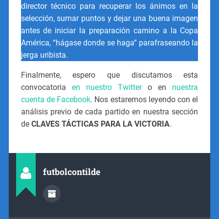
director técnico para recuperar los ánimos en la
selección, sumar puntos y dejar una buena imagen
antes de iniciar la preparación camino a la Copa
América, “hágase donde se haga” parafraseando la
jerga uribista.
Finalmente, espero que discutamos esta
convocatoria
en nuestro Twitter
o en
nuestra
cuenta de Facebook
. Nos estaremos leyendo con el
análisis previo de cada partido en nuestra sección
de
CLAVES TÁCTICAS PARA LA VICTORIA
.
futbolcontilde