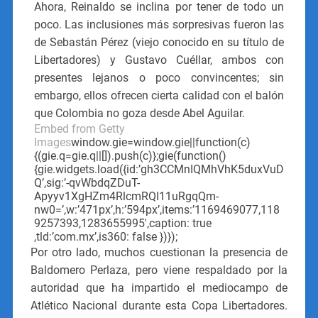
Ahora, Reinaldo se inclina por tener de todo un
poco. Las inclusiones más sorpresivas fueron las
de Sebastán Pérez (viejo conocido en su título de
Libertadores) y Gustavo Cuéllar, ambos con
presentes lejanos o poco convincentes; sin
embargo, ellos ofrecen cierta calidad con el balón
que Colombia no goza desde Abel Aguilar.
Embed from Getty
Images
window.gie=window.gie||function(c)
{(gie.q=gie.q||[]).push(c)};gie(function()
{gie.widgets.load({id:’gh3CCMnIQMhVhK5duxVuD
Q’,sig:’-qvWbdqZDuT-
Apyyv1XgHZm4RlcmRQI11uRgqQm-
nw0=’,w:’471px’,h:’594px’,items:’1169469077,118
9257393,1283655995′,caption: true
,tld:’com.mx’,is360: false })});
Por otro lado, muchos cuestionan la presencia de
Baldomero Perlaza, pero viene respaldado por la
autoridad que ha impartido el mediocampo de
Atlético Nacional durante esta Copa Libertadores.