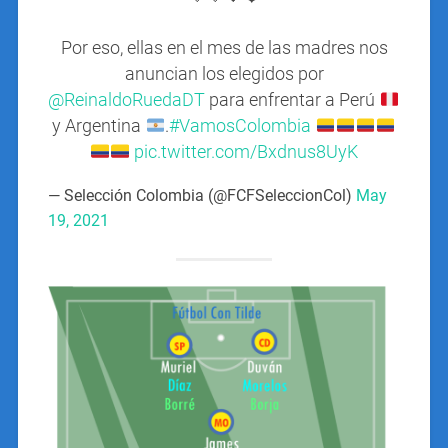
Por eso, ellas en el mes de las madres nos
anuncian los elegidos por
@ReinaldoRuedaDT
para enfrentar a Perú
y Argentina
.
#VamosColombia
pic.twitter.com/Bxdnus8UyK
— Selección Colombia (@FCFSeleccionCol)
May
19, 2021